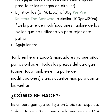
para tejer las mangas en circular).
E.j. 9 ovillos (S, M, L, XL) x 100g
We Are
Knitters The Meriwool
o similar (100gr =130m)
*En la parte de modificaciones hablaré de los
ovillos que he utilizado yo para tejer este
patrón.
Aguja lanera.
También he utilizado 2 marcadores ya que añadí
puntos orillos en todas las piezas del cárdigan
(comentado también en la parte de
modificaciones) y unos cuantos más para contar
las vueltas.
¿CÓ
MO SE HACE?:
Es un cárdigan que se teje en 5 piezas: espalda,
2 delanteros y 2 mangas, por lo que es muy fácil