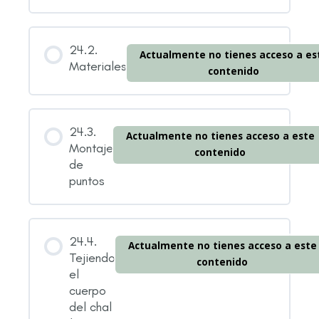
24.2.
Actualmente no tienes acceso a es
Materiales
contenido
24.3.
Actualmente no tienes acceso a este
Montaje
contenido
de
puntos
24.4.
Actualmente no tienes acceso a este
Tejiendo
contenido
el
cuerpo
del chal