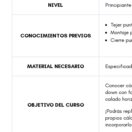
NIVEL
Principiante
Tejer pun
Montaje p
CONOCIMIENTOS PREVIOS
Cierre pu
MATERIAL NECESARIO
Especificad
Conocer cóm
down con fo
calado horiz
OBJETIVO DEL CURSO
¡Podrás repl
propios cálc
incorporarlo